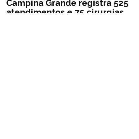
Campina Grande registra 525
atendimentos e 75 cirurgias
no fim de semana
25 de agosto de 2025
0
O Hospital de Emergência e Trauma Dom Luiz
Gonzaga Fernandes, em Campina Grande, registrou
525 atendimentos e realizou 75 cirurgias no último
fim de semana. O sábado (23) foi o dia mais
movimentado, com 263 ocorrências. Já no domingo
(24), foram contabilizados 262 atendimentos. Do
total, 65% dos pacientes eram homens, enquanto
as mulheres representaram 35%. Os casos de
acidentes de motocicleta apresentaram aumento
de 35% em relação a períodos anteriores. Apenas
neste ano, entre 1º de janeiro e 24 de agosto...
Leia Mais