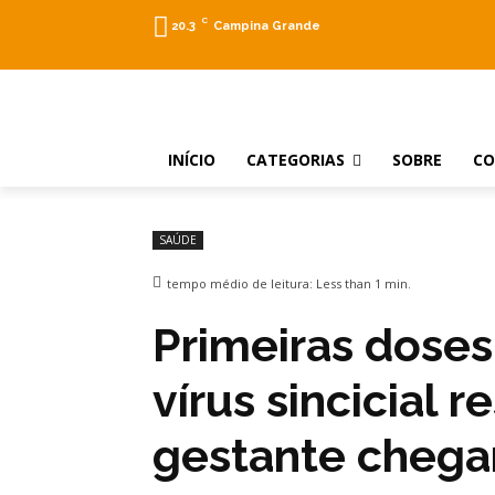
C
20.3
Campina Grande
INÍCIO
CATEGORIAS
SOBRE
C
SAÚDE
tempo médio de leitura:
Less than 1
min.
Primeiras doses
vírus sincicial r
gestante chega