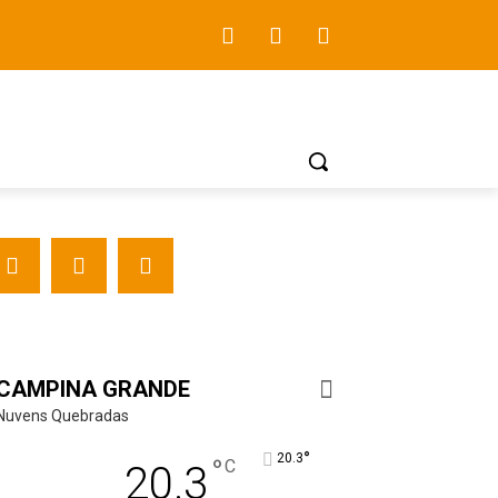
CAMPINA GRANDE
Nuvens Quebradas
°
20.3
°
C
20.3