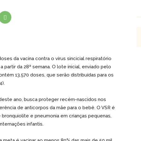
ses da vacina contra o vírus sincicial respiratório
 partir da 28ª semana. O lote inicial, enviado pelo
 contém 13.570 doses, que serão distribuídas para os
4).
 deste ano, busca proteger recém-nascidos nos
ferência de anticorpos da mãe para o bebê. O VSR é
 bronquiolite e pneumonia em crianças pequenas,
nternações infantis.
a meta é vacinar ao menos 80% das mais de 50 mil