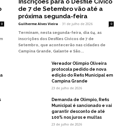
Inscrições para o Desfile Cívico
o
de 7 de Setembro vão até a
próxima segunda-feira
Guilherme Alves Vieira
-
31 de julho de 2026
0
0
Terminam, nesta segunda-feira, dia 04, as
em
inscrições dos Desfiles Cívicos de 7 de
Setembro, que acontecerão nas cidades de
Campina Grande, Galante e São...
Vereador Olimpio Oliveira
protocola pedido de nova
na
edição do Refis Municipal em
Campina Grande
23 de julho de 2026
s
Demanda de Olimpio, Refis
Municipal é sancionado e vai
garantir desconto de até
100% nos juros e multas
23 de julho de 2026