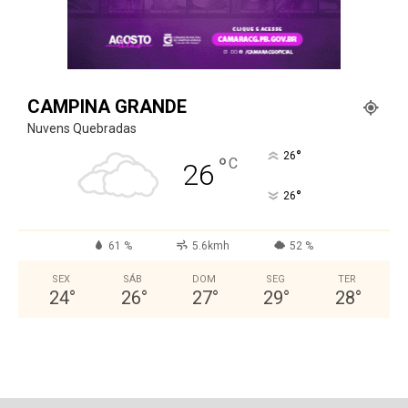
CAMPINA GRANDE
Nuvens Quebradas
°
26
°
C
26
°
26
61 %
5.6kmh
52 %
SEX
SÁB
DOM
SEG
TER
24
°
26
°
27
°
29
°
28
°