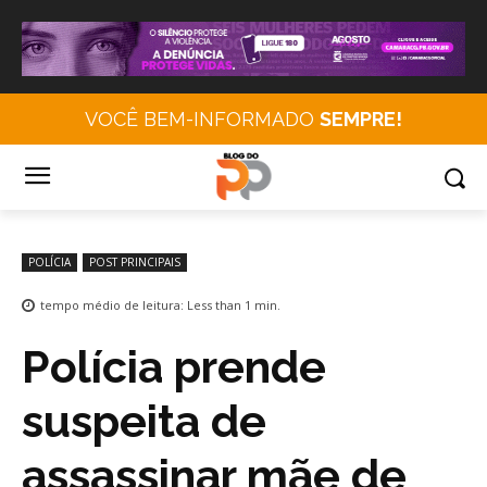
VOCÊ BEM-INFORMADO
SEMPRE!
POLÍCIA
POST PRINCIPAIS
tempo médio de leitura:
Less than 1
min.
Polícia prende
suspeita de
assassinar mãe de