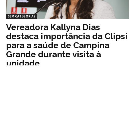
SEM CATEGORIAS
Vereadora Kallyna Dias
destaca importância da Clipsi
para a saúde de Campina
Grande durante visita à
unidade
7 de junho de 2026
0
Vereadora Kallyna Dias destaca importância da
Clipsi para a saúde de Campina Grande durante
visita à unidade Parlamentar ressaltou avanços
após parceria com o Governo do Estado e elogiou o
papel do hospital no atendimento à população A
vereadora Kallyna Dias realizou uma visita ao
Hospital da Clipsi, em Campina Grande, onde
acompanhou de perto a estrutura da unidade e os