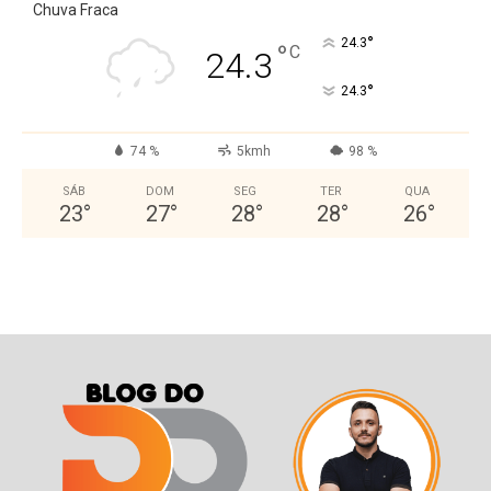
Chuva Fraca
°
24.3
°
C
24.3
°
24.3
74 %
5kmh
98 %
SÁB
DOM
SEG
TER
QUA
23
°
27
°
28
°
28
°
26
°