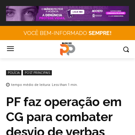
VOCÊ BEM-INFORMADO
SEMPRE!
POLÍCIA
POST PRINCIPAIS
tempo médio de leitura:
Less than 1
min.
PF faz operação em
CG para combater
desvio de verbas