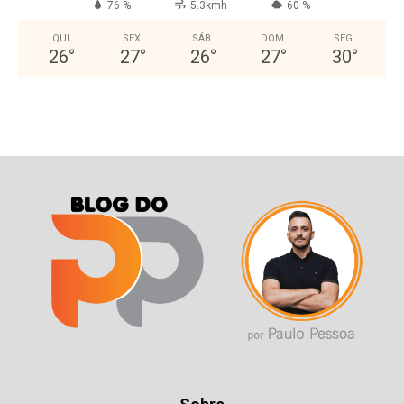
76 %
5.3kmh
60 %
QUI
SEX
SÁB
DOM
SEG
26
°
27
°
26
°
27
°
30
°