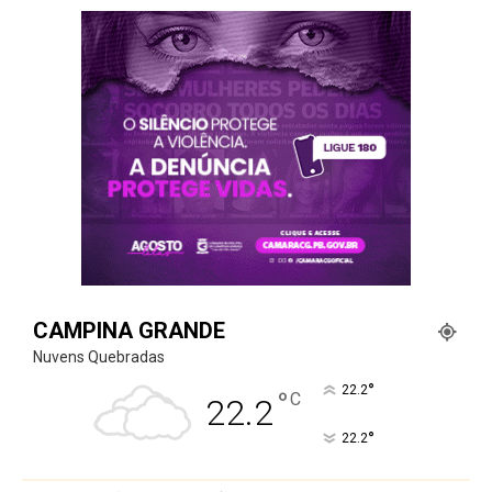
CAMPINA GRANDE
Nuvens Quebradas
°
22.2
°
C
22.2
°
22.2