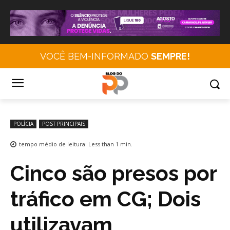
VOCÊ BEM-INFORMADO
SEMPRE!
POLÍCIA
POST PRINCIPAIS
tempo médio de leitura:
Less than 1
min.
Cinco são presos por
tráfico em CG; Dois
utilizavam