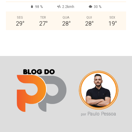
98 %
2.2kmh
30 %
SEG
TER
QUA
QUI
SEX
29
°
27
°
28
°
28
°
19
°