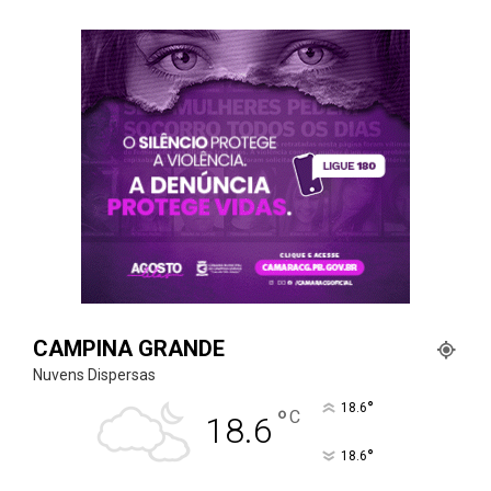
CAMPINA GRANDE
Nuvens Dispersas
°
18.6
°
C
18.6
°
18.6