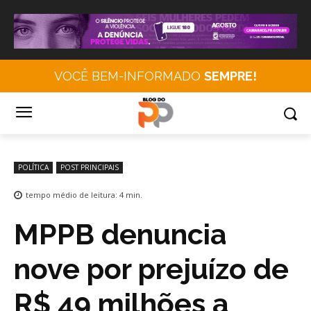
VOCÊ BEM-INFORMADO
SEMPRE!
POLÍTICA
POST PRINCIPAIS
tempo médio de leitura:
4
min.
MPPB denuncia
nove por prejuízo de
R$ 49 milhões a