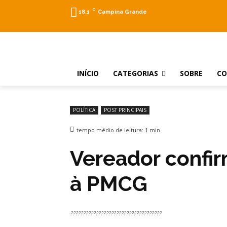
C
18.1
Campina Grande
INÍCIO
CATEGORIAS
SOBRE
C
POLÍTICA
POST PRINCIPAIS
tempo médio de leitura:
1
min.
Vereador confi
à PMCG
????????????????????????????????????