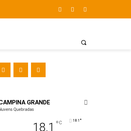
CAMPINA GRANDE
Nuvens Quebradas
°
18.1
°
C
18.1