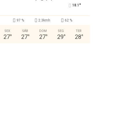
°
18.1
97 %
2.3kmh
62 %
SEX
SÁB
DOM
SEG
TER
27
°
27
°
27
°
29
°
28
°