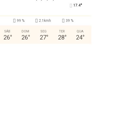
°
17.4
99 %
2.1kmh
39 %
SÁB
DOM
SEG
TER
QUA
26
°
26
°
27
°
28
°
24
°