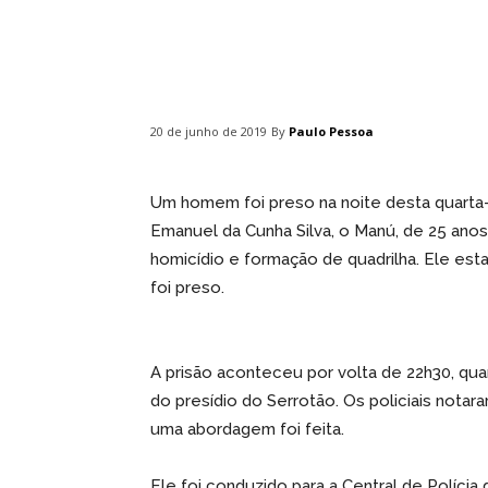
Compartilhar
By
Paulo Pessoa
20 de junho de 2019
Um homem foi preso na noite desta quarta-f
Emanuel da Cunha Silva, o Manú, de 25 anos,
homicídio e formação de quadrilha. Ele e
foi preso.
A prisão aconteceu por volta de 22h30, quan
do presídio do Serrotão. Os policiais not
uma abordagem foi feita.
Ele foi conduzido para a Central de Políci