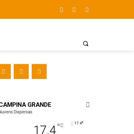
CAMPINA GRANDE
Nuvens Dispersas
°
17.4
°
C
17.4