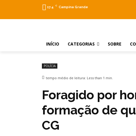
C
17.4
Campina Grande
INÍCIO
CATEGORIAS
SOBRE
C
POLÍCIA
tempo médio de leitura:
Less than 1
min.
Foragido por ho
formação de qu
CG