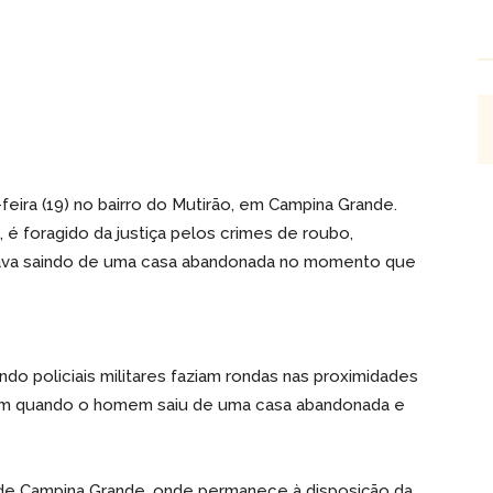
eira (19) no bairro do Mutirão, em Campina Grande.
 é foragido da justiça pelos crimes de roubo,
stava saindo de uma casa abandonada no momento que
do policiais militares faziam rondas nas proximidades
aram quando o homem saiu de uma casa abandonada e
a de Campina Grande, onde permanece à disposição da