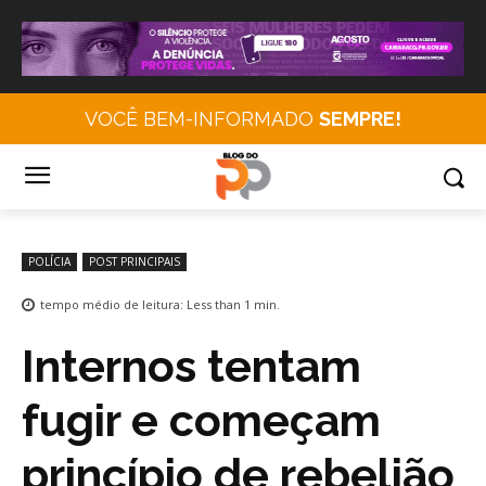
VOCÊ BEM-INFORMADO
SEMPRE!
POLÍCIA
POST PRINCIPAIS
tempo médio de leitura:
Less than 1
min.
Internos tentam
fugir e começam
princípio de rebelião