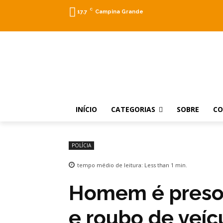
C
17.7
Campina Grande
INÍCIO
CATEGORIAS
SOBRE
C
POLÍCIA
tempo médio de leitura:
Less than 1
min.
Homem é preso 
e roubo de veí