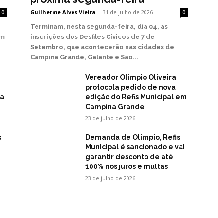
Guilherme Alves Vieira
-
31 de julho de 2026
0
0
Terminam, nesta segunda-feira, dia 04, as
em
inscrições dos Desfiles Cívicos de 7 de
Setembro, que acontecerão nas cidades de
Campina Grande, Galante e São...
Vereador Olimpio Oliveira
protocola pedido de nova
na
edição do Refis Municipal em
Campina Grande
23 de julho de 2026
s
Demanda de Olimpio, Refis
Municipal é sancionado e vai
garantir desconto de até
100% nos juros e multas
23 de julho de 2026