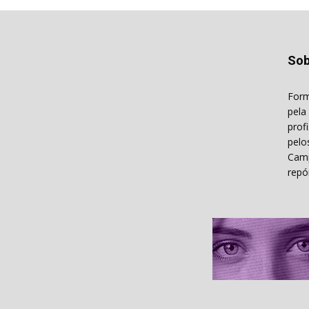
Sob
Form
pela
prof
pelo
Camp
repó