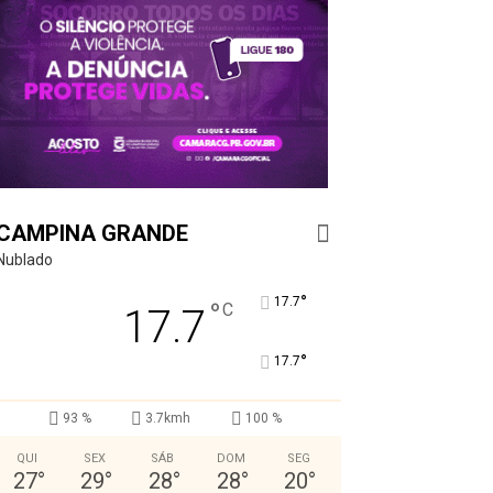
CAMPINA GRANDE
Nublado
°
17.7
°
C
17.7
°
17.7
93 %
3.7kmh
100 %
QUI
SEX
SÁB
DOM
SEG
27
°
29
°
28
°
28
°
20
°