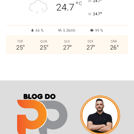
°
24.7
°
C
24.7
°
24.7
66 %
5.2kmh
99 %
TER
QUA
QUI
SEX
SÁB
25
°
25
°
27
°
27
°
26
°