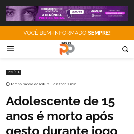
VOCÊ BEM-INFORMADO
SEMPRE!
POLÍCIA
tempo médio de leitura:
Less than 1
min.
Adolescente de 15
anos é morto após
gesto durante jogo