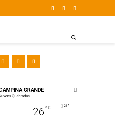
CAMPINA GRANDE
Nuvens Quebradas
°
26
°
C
26