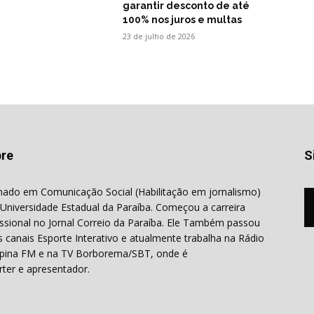
garantir desconto de até
100% nos juros e multas
23 de julho de 2026
re
S
ado em Comunicação Social (Habilitação em jornalismo)
 Universidade Estadual da Paraíba. Começou a carreira
issional no Jornal Correio da Paraíba. Ele Também passou
s canais Esporte Interativo e atualmente trabalha na Rádio
ina FM e na TV Borborema/SBT, onde é
rter e apresentador.