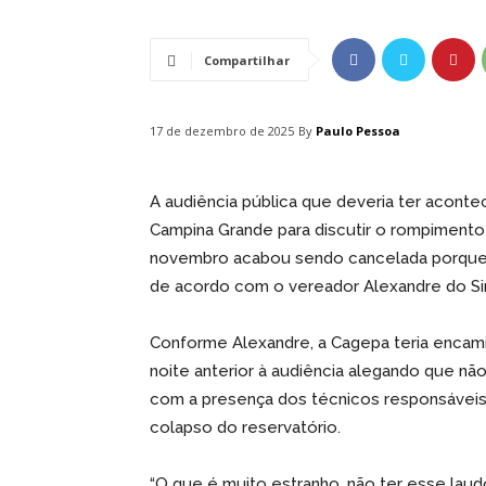
Compartilhar
By
Paulo Pessoa
17 de dezembro de 2025
A audiência pública que deveria ter acontec
Campina Grande para discutir o rompimento
novembro acabou sendo cancelada porque 
de acordo com o vereador Alexandre do Sin
Conforme Alexandre, a Cagepa teria encami
noite anterior à audiência alegando que não 
com a presença dos técnicos responsáveis 
colapso do reservatório.
“O que é muito estranho, não ter esse laudo