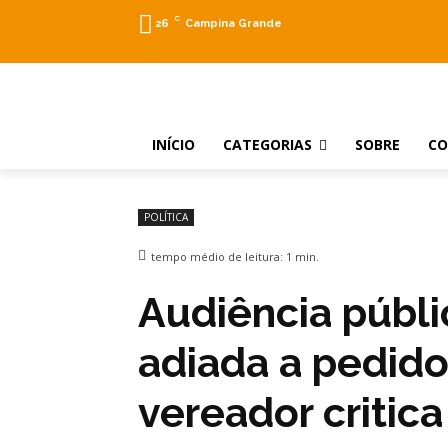
C
26
Campina Grande
INÍCIO
CATEGORIAS
SOBRE
C
POLÍTICA
tempo médio de leitura:
1
min.
Audiência públ
adiada a pedid
vereador critic