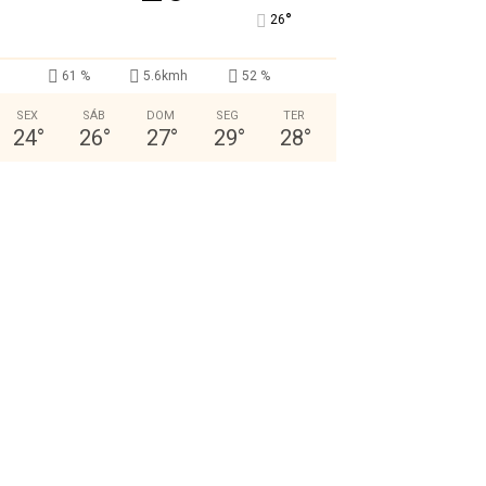
°
26
61 %
5.6kmh
52 %
SEX
SÁB
DOM
SEG
TER
24
°
26
°
27
°
29
°
28
°