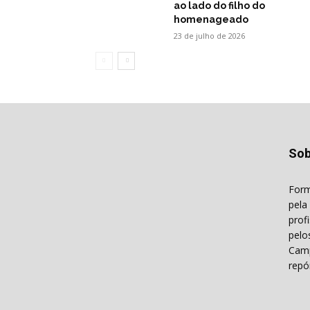
ao lado do filho do
homenageado
23 de julho de 2026
Sob
Form
pela
prof
pelo
Camp
repó