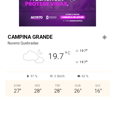
CAMPINA GRANDE
Nuvens Quebradas
°
19.7
°
C
19.7
°
19.7
97 %
3.3kmh
60 %
DOM
SEG
TER
QUA
QUI
27
°
28
°
28
°
26
°
16
°