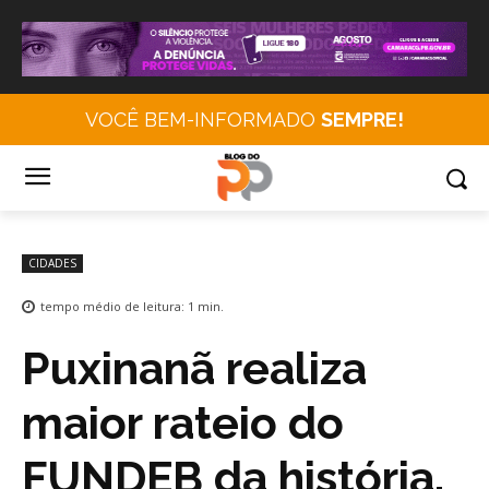
VOCÊ BEM-INFORMADO
SEMPRE!
CIDADES
tempo médio de leitura:
1
min.
Puxinanã realiza
maior rateio do
FUNDEB da história,