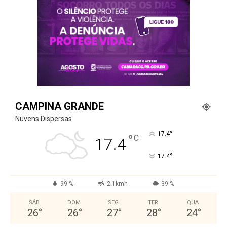
CAMPINA GRANDE
Nuvens Dispersas
°
17.4
°
C
17.4
°
17.4
99 %
2.1kmh
39 %
SÁB
DOM
SEG
TER
QUA
26
°
26
°
27
°
28
°
24
°