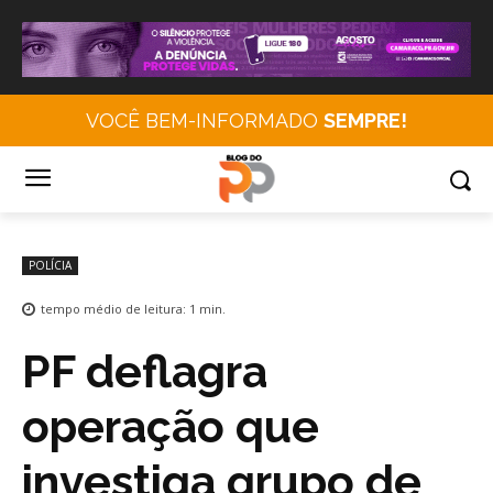
VOCÊ BEM-INFORMADO
SEMPRE!
POLÍCIA
tempo médio de leitura:
1
min.
PF deflagra
operação que
investiga grupo de