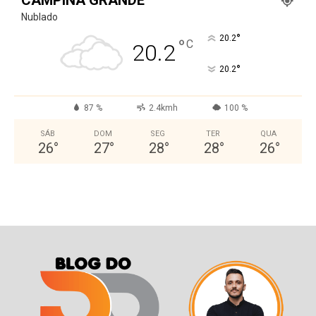
Nublado
°
20.2
°
C
20.2
°
20.2
87 %
2.4kmh
100 %
SÁB
DOM
SEG
TER
QUA
26
°
27
°
28
°
28
°
26
°