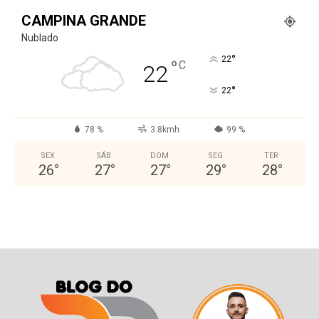
CAMPINA GRANDE
Nublado
°
22
°
C
22
°
22
78 %
3.8kmh
99 %
SEX
SÁB
DOM
SEG
TER
26
°
27
°
27
°
29
°
28
°