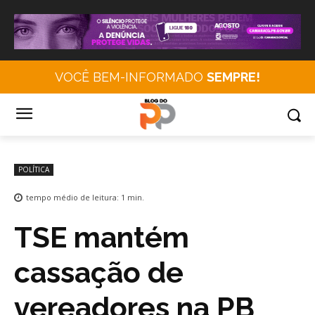
VOCÊ BEM-INFORMADO
SEMPRE!
POLÍTICA
tempo médio de leitura:
1
min.
TSE mantém
cassação de
vereadores na PB