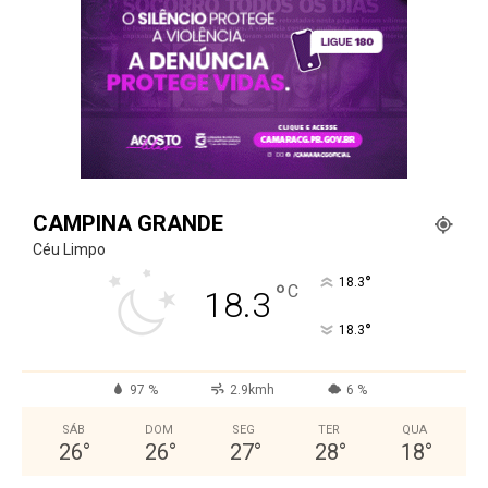
CAMPINA GRANDE
Céu Limpo
°
18.3
°
C
18.3
°
18.3
97 %
2.9kmh
6 %
SÁB
DOM
SEG
TER
QUA
26
°
26
°
27
°
28
°
18
°