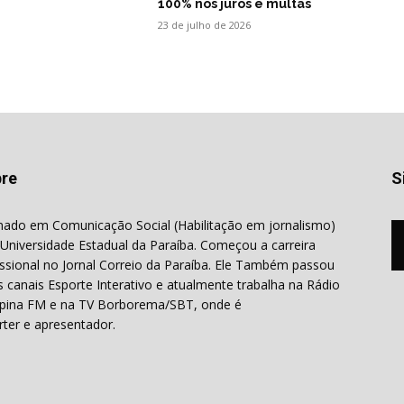
100% nos juros e multas
23 de julho de 2026
re
S
ado em Comunicação Social (Habilitação em jornalismo)
 Universidade Estadual da Paraíba. Começou a carreira
issional no Jornal Correio da Paraíba. Ele Também passou
s canais Esporte Interativo e atualmente trabalha na Rádio
ina FM e na TV Borborema/SBT, onde é
rter e apresentador.