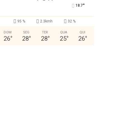
°
18.7
95 %
2.3kmh
32 %
DOM
SEG
TER
QUA
QUI
26
°
28
°
28
°
25
°
26
°