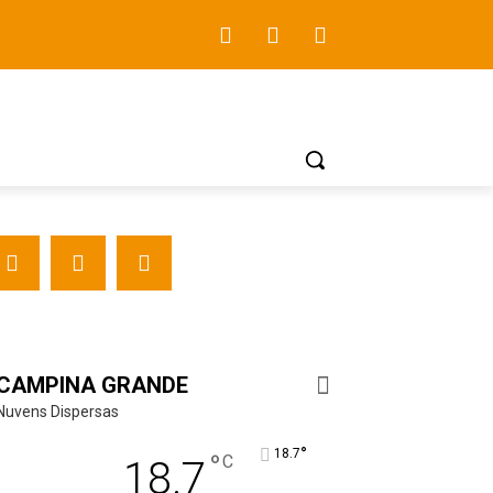
CAMPINA GRANDE
Nuvens Dispersas
°
18.7
°
C
18.7