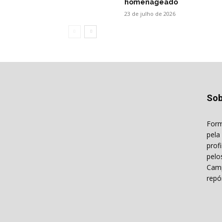
homenageado
23 de julho de 2026
Sob
Form
pela
prof
pelo
Camp
repó