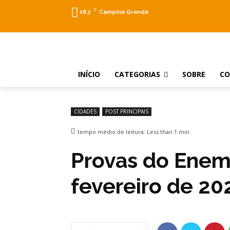
C
18.7
Campina Grande
INÍCIO
CATEGORIAS
SOBRE
C
CIDADES
POST PRINCIPAIS
tempo médio de leitura:
Less than 1
min.
Provas do Enem 
fevereiro de 202