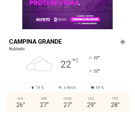
CAMPINA GRANDE
Nublado
°
22
°
C
22
°
22
78 %
3.8kmh
99 %
SEX
SÁB
DOM
SEG
TER
26
°
27
°
27
°
29
°
28
°