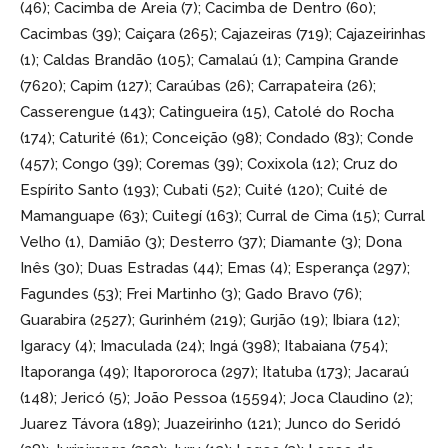
(46); Cacimba de Areia (7); Cacimba de Dentro (60);
Cacimbas (39); Caiçara (265); Cajazeiras (719); Cajazeirinhas
(1); Caldas Brandão (105); Camalaú (1); Campina Grande
(7620); Capim (127); Caraúbas (26); Carrapateira (26);
Casserengue (143); Catingueira (15), Catolé do Rocha
(174); Caturité (61); Conceição (98); Condado (83); Conde
(457); Congo (39); Coremas (39); Coxixola (12); Cruz do
Espírito Santo (193); Cubati (52); Cuité (120); Cuité de
Mamanguape (63); Cuitegí (163); Curral de Cima (15); Curral
Velho (1), Damião (3); Desterro (37); Diamante (3); Dona
Inês (30); Duas Estradas (44); Emas (4); Esperança (297);
Fagundes (53); Frei Martinho (3); Gado Bravo (76);
Guarabira (2527); Gurinhém (219); Gurjão (19); Ibiara (12);
Igaracy (4); Imaculada (24); Ingá (398); Itabaiana (754);
Itaporanga (49); Itapororoca (297); Itatuba (173); Jacaraú
(148); Jericó (5); João Pessoa (15594); Joca Claudino (2);
Juarez Távora (189); Juazeirinho (121); Junco do Seridó