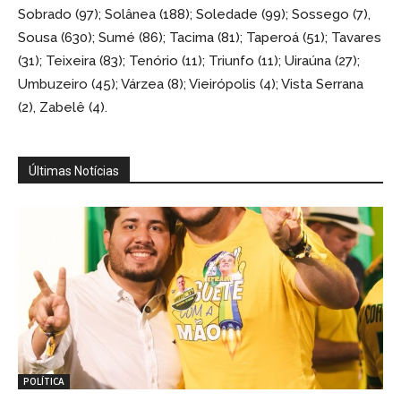
Sobrado (97); Solânea (188); Soledade (99); Sossego (7),
Sousa (630); Sumé (86); Tacima (81); Taperoá (51); Tavares
(31); Teixeira (83); Tenório (11); Triunfo (11); Uiraúna (27);
Umbuzeiro (45); Várzea (8); Vieirópolis (4); Vista Serrana
(2), Zabelê (4).
Últimas Notícias
POLÍTICA