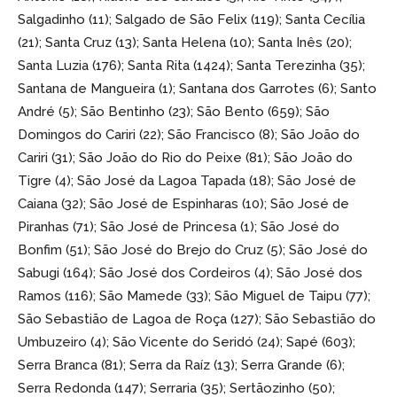
Salgadinho (11); Salgado de São Felix (119); Santa Cecília
(21); Santa Cruz (13); Santa Helena (10); Santa Inês (20);
Santa Luzia (176); Santa Rita (1424); Santa Terezinha (35);
Santana de Mangueira (1); Santana dos Garrotes (6); Santo
André (5); São Bentinho (23); São Bento (659); São
Domingos do Cariri (22); São Francisco (8); São João do
Cariri (31); São João do Rio do Peixe (81); São João do
Tigre (4); São José da Lagoa Tapada (18); São José de
Caiana (32); São José de Espinharas (10); São José de
Piranhas (71); São José de Princesa (1); São José do
Bonfim (51); São José do Brejo do Cruz (5); São José do
Sabugi (164); São José dos Cordeiros (4); São José dos
Ramos (116); São Mamede (33); São Miguel de Taipu (77);
São Sebastião de Lagoa de Roça (127); São Sebastião do
Umbuzeiro (4); São Vicente do Seridó (24); Sapé (603);
Serra Branca (81); Serra da Raíz (13); Serra Grande (6);
Serra Redonda (147); Serraria (35); Sertãozinho (50);