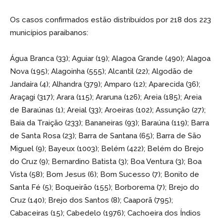
Os casos confirmados estão distribuídos por 218 dos 223
municípios paraibanos:
Água Branca (33); Aguiar (19); Alagoa Grande (490); Alagoa
Nova (195); Alagoinha (555); Alcantil (22); Algodão de
Jandaíra (4); Alhandra (379); Amparo (12); Aparecida (36);
Araçagi (317); Arara (115); Araruna (126); Areia (185); Areia
de Baraúnas (1); Areial (33); Aroeiras (102); Assunção (27);
Baia da Traição (233); Bananeiras (93); Baraúna (119); Barra
de Santa Rosa (23); Barra de Santana (65); Barra de São
Miguel (9); Bayeux (1003); Belém (422); Belém do Brejo
do Cruz (9); Bernardino Batista (3); Boa Ventura (3); Boa
Vista (58); Bom Jesus (6); Bom Sucesso (7); Bonito de
Santa Fé (5); Boqueirão (155); Borborema (7); Brejo do
Cruz (140); Brejo dos Santos (8); Caaporã (795);
Cabaceiras (15); Cabedelo (1976); Cachoeira dos Índios