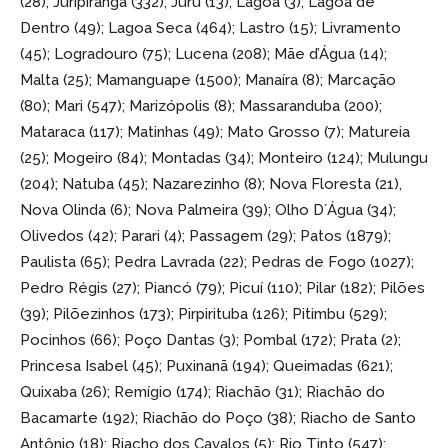
(28); Juripiranga (332); Juru (13); Lagoa (3); Lagoa de
Dentro (49); Lagoa Seca (464); Lastro (15); Livramento
(45); Logradouro (75); Lucena (208); Mãe d’Água (14);
Malta (25); Mamanguape (1500); Manaíra (8); Marcação
(80); Mari (547); Marizópolis (8); Massaranduba (200);
Mataraca (117); Matinhas (49); Mato Grosso (7); Matureia
(25); Mogeiro (84); Montadas (34); Monteiro (124); Mulungu
(204); Natuba (45); Nazarezinho (8); Nova Floresta (21),
Nova Olinda (6); Nova Palmeira (39); Olho D´Água (34);
Olivedos (42); Parari (4); Passagem (29); Patos (1879);
Paulista (65); Pedra Lavrada (22); Pedras de Fogo (1027);
Pedro Régis (27); Piancó (79); Picuí (110); Pilar (182); Pilões
(39); Pilõezinhos (173); Pirpirituba (126); Pitimbu (529);
Pocinhos (66); Poço Dantas (3); Pombal (172); Prata (2);
Princesa Isabel (45); Puxinanã (194); Queimadas (621);
Quixaba (26); Remígio (174); Riachão (31); Riachão do
Bacamarte (192); Riachão do Poço (38); Riacho de Santo
Antônio (18); Riacho dos Cavalos (5); Rio Tinto (547);