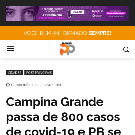
VOCÊ BEM-INFORMADO
SEMPRE!
CIDADES
POST PRINCIPAIS
tempo médio de leitura:
4
min.
Campina Grande
passa de 800 casos
de covid-19 e PB se