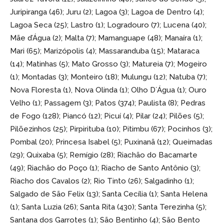
Juripiranga (46); Juru (2); Lagoa (3); Lagoa de Dentro (4);
Lagoa Seca (25); Lastro (1); Logradouro (7); Lucena (40);
Mãe d’Água (2); Malta (7); Mamanguape (48); Manaíra (1);
Mari (65); Marizópolis (4); Massaranduba (15); Mataraca
(14); Matinhas (5); Mato Grosso (3); Matureia (7); Mogeiro
(1); Montadas (3); Monteiro (18); Mulungu (12); Natuba (7);
Nova Floresta (1), Nova Olinda (1); Olho D´Água (1); Ouro
Velho (1); Passagem (3); Patos (374); Paulista (8); Pedras
de Fogo (128); Piancó (12); Picuí (4); Pilar (24); Pilões (5);
Pilõezinhos (25); Pirpirituba (10); Pitimbu (67); Pocinhos (3);
Pombal (20); Princesa Isabel (5); Puxinanã (12); Queimadas
(29); Quixaba (5); Remígio (28); Riachão do Bacamarte
(49); Riachão do Poço (1); Riacho de Santo Antônio (3);
Riacho dos Cavalos (2); Rio Tinto (26); Salgadinho (1);
Salgado de São Felix (13); Santa Cecília (1); Santa Helena
(1); Santa Luzia (26); Santa Rita (430); Santa Terezinha (5);
Santana dos Garrotes (1); São Bentinho (4); São Bento