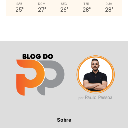
SÁB
DOM
SEG
TER
QUA
25
°
27
°
26
°
28
°
28
°
Sobre