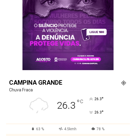
CAMPINA GRANDE
Chuva Fraca
°
26.3
°
C
26.3
°
26.3
63 %
4.5kmh
78 %