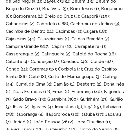
de São Miguel (1); Bayeux (191); Belém (13); Belém do
Brejo do Cruz (1); Boa Vista (5); Bom Jesus (1); Boqueirão
(6); Borborema (1); Brejo do Cruz (4); Caaporã (219);
Cabaceiras (2); Cabedelo (288); Cachoeira dos Índios (3);
Cacimba de Dentro (11); Cacimbas (2); Caiçara (18);
Cajazeiras (44); Cajazeirinhas (1); Caldas Brandão (7);
Campina Grande (817); Capim (22); Carrapateira (1);
Casserengue (2); Catingueira (2), Catolé do Rocha (16);
Caturité (4); Conceição (2); Condado (40); Conde (62);
Congo (11); Coremas (13); Coxixola (4); Cruz do Espírito
Santo (86); Cuité (8); Cuité de Mamanguape (3); Cuitegí
(44); Curral de Cima (3); Damião (1); Desterro (2); Dona Inês
(1); Duas Estradas (12); Emas (1); Esperança (40); Fagundes
(3); Gado Bravo (13); Guarabira (360); Gurinhém (23); Gurjão
(3); Ibiara (2); Igaracy (4); Imaculada (5); Ingá (19); Itabaiana
(78); Itaporanga (4); Itapororoca (22); Itatuba (27); Jacaraú
(7); Jericó (1); João Pessoa (2612); Joca Claudino (1);
Juarez Távora (12); Juazeirinho (40); Junco do Seridó (5);