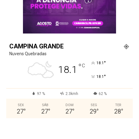
CAMPINA GRANDE
Nuvens Quebradas
°
18.1
°
C
18.1
°
18.1
97 %
2.3kmh
62 %
SEX
SÁB
DOM
SEG
TER
27
°
27
°
27
°
29
°
28
°