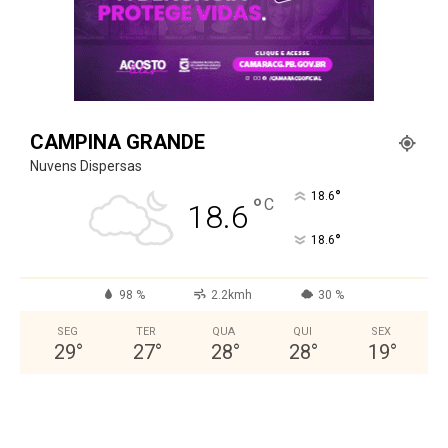
CAMPINA GRANDE
Nuvens Dispersas
°
18.6
°
C
18.6
°
18.6
98 %
2.2kmh
30 %
SEG
TER
QUA
QUI
SEX
29
°
27
°
28
°
28
°
19
°