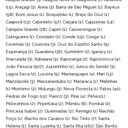
(15); Araçagi (3); Areia (3); Barra de São Miguel (1); Bayeux
(58); Bom Jesus (1); Boqueirão (1); Brejo do Cruz (1);
Caaporã (13); Cabedelo (57); Caiçara (2); Cajazeiras (14);
Campina Grande (78); Capim (1); Casserengue (1);
Catingueira (1); Condado (2); Conde (19); Congo (1);
Coremas (3); Coxixola (3); Cruz do Espírito Santo (9);
Esperança (2); Guarabira (36); Gurinhém (2); Igaracy (1);
Imaculada (3); Itabaiana (3); Itaporanga (2); Itapororoca (4);
João Pessoa (907); Juazeirinho (1); Junco do Seridó (3);
Lagoa Seca (2); Lucena (9); Mamanguape (4); Mari (13);
Marizópolis (3); Massaranduba (1); Mataraca (1); Matinhas
(1) Monteiro (2); Mulungu (3); Nova Floresta (1) Patos (40);
Pedras de Fogo (15); Piancó (3); Pilar (4); Pilões(1);
Pilõezinhos (2); Pirpirituba (2); Pitimbu (6); Pombal (2);
Princesa Isabel (2); Queimadas (2); Remígio (1) Riachão
Poço (1); Riacho dos Cavalos (1); Rio Tinto (7); Santa
Helena (1); Santa Luzinha (1); Santa Rita (162); São Bento