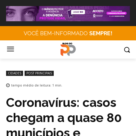
VOCÊ BEM-INFORMADO
SEMPRE!
CIDADES
POST PRINCIPAIS
tempo médio de leitura:
1
min.
Coronavírus: casos
chegam a quase 80
municípios e