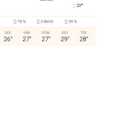
°
22
78 %
3.8kmh
99 %
SEX
SÁB
DOM
SEG
TER
26
°
27
°
27
°
29
°
28
°