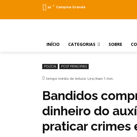
C
22
Campina Grande
INÍCIO
CATEGORIAS
SOBRE
C
POLÍCIA
POST PRINCIPAIS
tempo médio de leitura:
Less than 1
min.
Bandidos comp
dinheiro do aux
praticar crimes