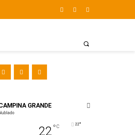
CAMPINA GRANDE
Nublado
°
22
°
C
22