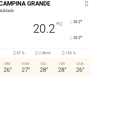
CAMPINA GRANDE
Nublado
°
20.2
°
C
20.2
°
20.2
87 %
2.4kmh
100 %
SÁB
DOM
SEG
TER
QUA
26
°
27
°
28
°
28
°
26
°