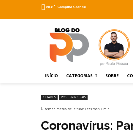
C
20.2
Campina Grande
INÍCIO
CATEGORIAS
SOBRE
C
CIDADES
POST PRINCIPAIS
tempo médio de leitura:
Less than 1
min.
Coronavírus: P