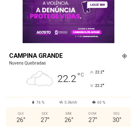
CAMPINA GRANDE
Nuvens Quebradas
°
22.2
°
C
22.2
°
22.2
76 %
5.3kmh
60 %
QUI
SEX
SÁB
DOM
SEG
26
°
27
°
26
°
27
°
30
°