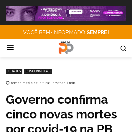
VOCÊ BEM-INFORMADO
SEMPRE!
CIDADES
POST PRINCIPAIS
tempo médio de leitura:
Less than 1
min.
Governo confirma
cinco novas mortes
por covid-19 na PB