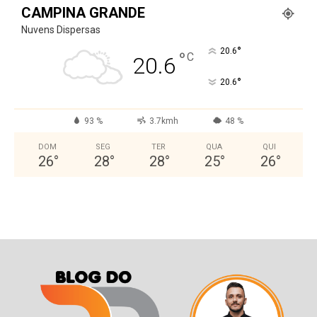
CAMPINA GRANDE
Nuvens Dispersas
°
20.6
°
C
20.6
°
20.6
93 %
3.7kmh
48 %
DOM
SEG
TER
QUA
QUI
26
°
28
°
28
°
25
°
26
°