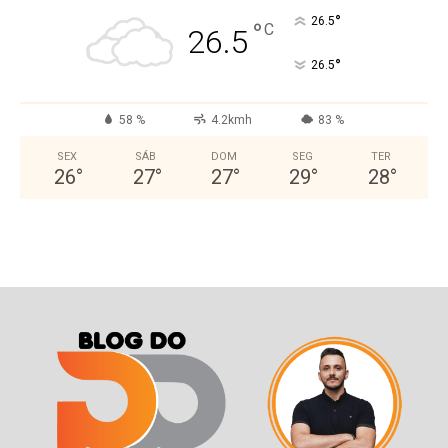
°
26.5
°
C
26.5
°
26.5
58 %
4.2kmh
83 %
SEX
SÁB
DOM
SEG
TER
26
°
27
°
27
°
29
°
28
°