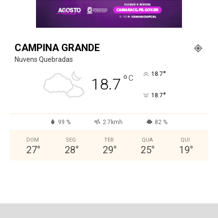
CAMPINA GRANDE
Nuvens Quebradas
°
18.7
°
C
18.7
°
18.7
99 %
2.7kmh
82 %
DOM
SEG
TER
QUA
QUI
27
°
28
°
29
°
25
°
19
°