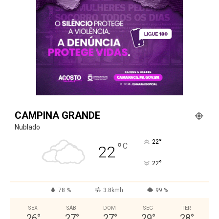
CAMPINA GRANDE
Nublado
°
22
°
C
22
°
22
78 %
3.8kmh
99 %
SEX
SÁB
DOM
SEG
TER
26
°
27
°
27
°
29
°
28
°