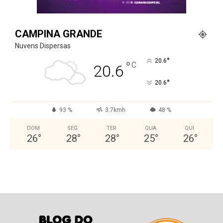
CAMPINA GRANDE
Nuvens Dispersas
°
20.6
°
C
20.6
°
20.6
93 %
3.7kmh
48 %
DOM
SEG
TER
QUA
QUI
26
°
28
°
28
°
25
°
26
°