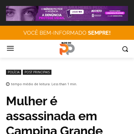
VOCÊ BEM-INFORMADO
SEMPRE!
POLÍCIA
POST PRINCIPAIS
tempo médio de leitura:
Less than 1
min.
Mulher é
assassinada em
Campina Grande