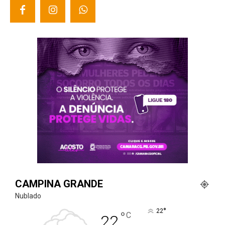
CAMPINA GRANDE
Nublado
°
22
°
C
22