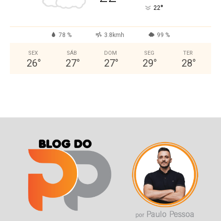
°
22
78 %
3.8kmh
99 %
SEX
SÁB
DOM
SEG
TER
26
°
27
°
27
°
29
°
28
°