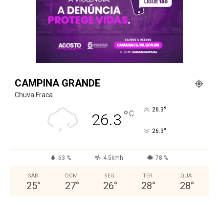
CAMPINA GRANDE
Chuva Fraca
°
26.3
°
C
26.3
°
26.3
63 %
4.5kmh
78 %
SÁB
DOM
SEG
TER
QUA
25
°
27
°
26
°
28
°
28
°