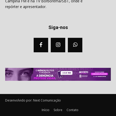
Campina FM e na TV Borborema/SBT, onde é
repórter e apresentador.
Siga-nos
Desenvolvido por: Next Comunicação
Início
Sobre
Contato