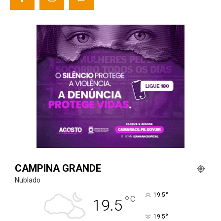
CAMPINA GRANDE
Nublado
°
19.5
°
C
19.5
°
19.5