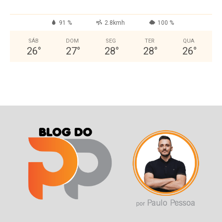
91 %
2.8kmh
100 %
SÁB
DOM
SEG
TER
QUA
26
°
27
°
28
°
28
°
26
°