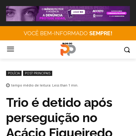
VOCÊ BEM-INFORMADO
SEMPRE!
POLÍCIA
POST PRINCIPAIS
tempo médio de leitura:
Less than 1
min.
Trio é detido após
perseguição no
Acácio Figueiredo