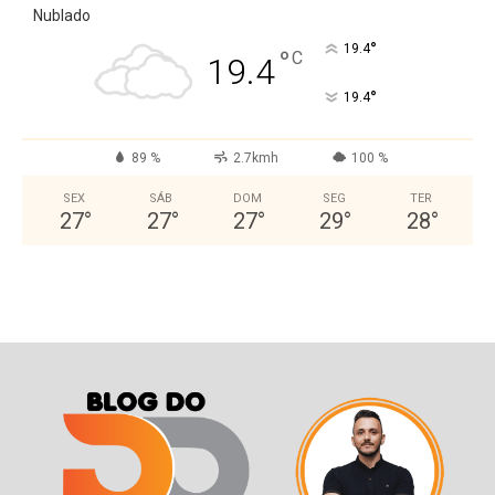
Nublado
°
19.4
°
C
19.4
°
19.4
89 %
2.7kmh
100 %
SEX
SÁB
DOM
SEG
TER
27
°
27
°
27
°
29
°
28
°