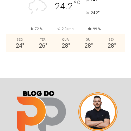
°
24.2
°
C
24.2
°
24.2
72 %
2.3kmh
99 %
SEG
TER
QUA
QUI
SEX
24
°
26
°
28
°
28
°
28
°