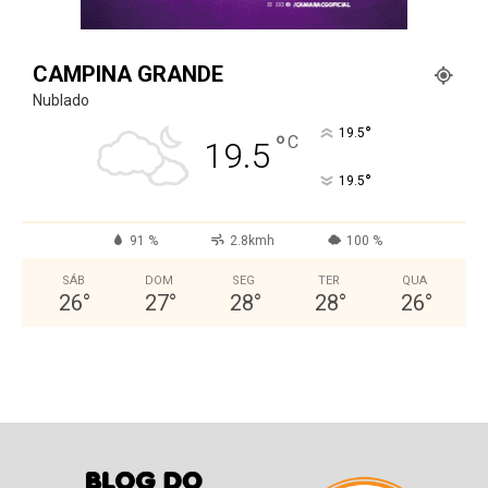
CAMPINA GRANDE
Nublado
°
19.5
°
C
19.5
°
19.5
91 %
2.8kmh
100 %
SÁB
DOM
SEG
TER
QUA
26
°
27
°
28
°
28
°
26
°