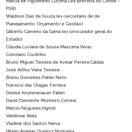
Márcia de Figueiredo Lucena Lira (prefeita do Conde –
PSB)
Waldson Dias de Souza (ex-secretário de de
Planejamento, Orçamento e Gestão)
Gilberto Carneiro da Gama (ex-procurador geral do
Estado)
Cláudia Luciana de Sousa Mascena Veras
Coriolano Coutinho
Bruno Miguel Teixeira de Avelar Pereira Caldas
José Arthur Viana Teixeira
Breno Dornelles Pahim Neto
Fracisco das Chagas Ferreira
Denise Krummenauer Pahim
David Clemente Monteiro Correia
Márcio Nogueira Vignoli
Valdemar Ábila
Vladimir dos Santos Neiva
Hilario Ananias Queiroz Nogueira