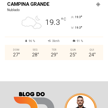
CAMPINA GRANDE
Nublado
°
19.3
°
C
19.3
°
19.3
96 %
3kmh
91 %
DOM
SEG
TER
QUA
QUI
27
°
28
°
29
°
25
°
24
°