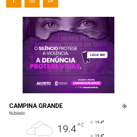
CAMPINA GRANDE
Nublado
°
19.4
°
C
19.4
°
19.4