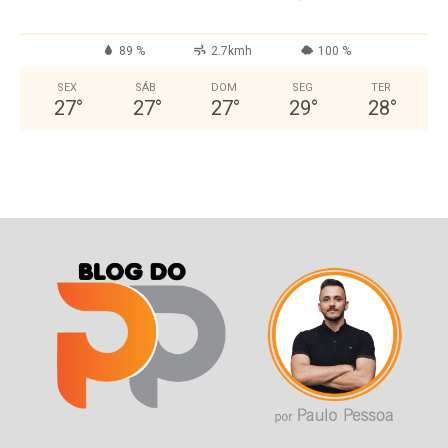
89 %
2.7kmh
100 %
SEX
SÁB
DOM
SEG
TER
27
°
27
°
27
°
29
°
28
°