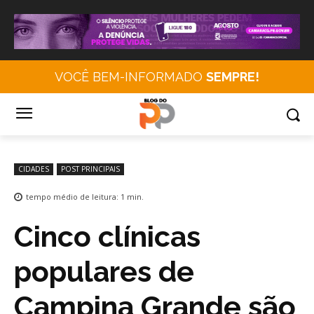
VOCÊ BEM-INFORMADO
SEMPRE!
CIDADES
POST PRINCIPAIS
tempo médio de leitura:
1
min.
Cinco clínicas
populares de
Campina Grande são