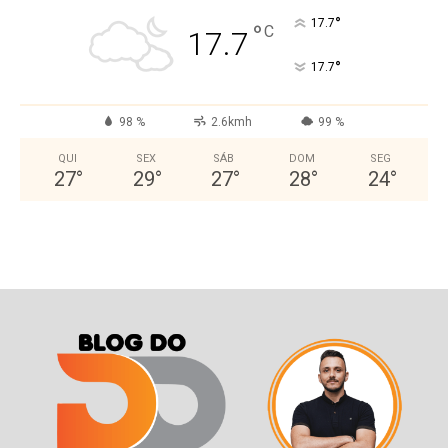
°
17.7
°
C
17.7
°
17.7
98 %
2.6kmh
99 %
QUI
SEX
SÁB
DOM
SEG
27
°
29
°
27
°
28
°
24
°