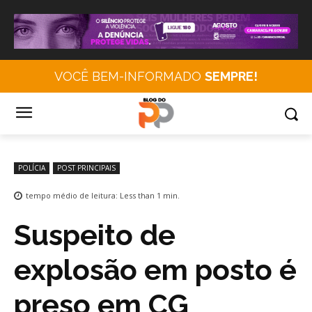
VOCÊ BEM-INFORMADO
SEMPRE!
POLÍCIA
POST PRINCIPAIS
tempo médio de leitura:
Less than 1
min.
Suspeito de
explosão em posto é
preso em CG