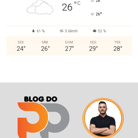
°
26
°
C
26
°
26
61 %
5.6kmh
52 %
SEX
SÁB
DOM
SEG
TER
24
°
26
°
27
°
29
°
28
°