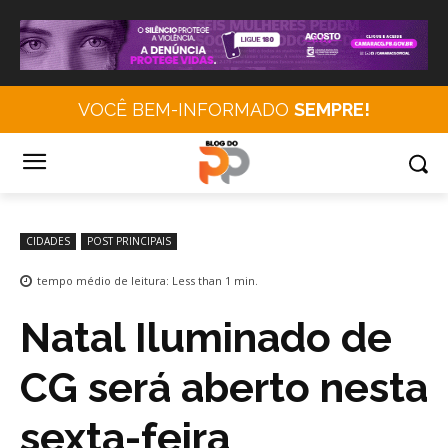
VOCÊ BEM-INFORMADO
SEMPRE!
CIDADES
POST PRINCIPAIS
tempo médio de leitura:
Less than 1
min.
Natal Iluminado de
CG será aberto nesta
sexta-feira