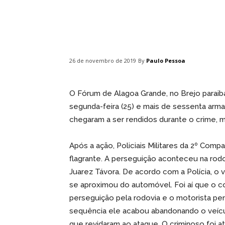
Compartilhar
By
Paulo Pessoa
26 de novembro de 2019
O Fórum de Alagoa Grande, no Brejo paraiban
segunda-feira (25) e mais de sessenta armas
chegaram a ser rendidos durante o crime, m
Após a ação, Policiais Militares da 2º Com
flagrante. A perseguição aconteceu na rod
Juarez Távora. De acordo com a Polícia, o v
se aproximou do automóvel. Foi aí que o co
perseguição pela rodovia e o motorista pe
sequência ele acabou abandonando o veículo
que revidaram ao ataque. O criminoso foi at