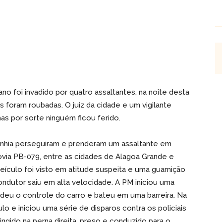
o foi invadido por quatro assaltantes, na noite desta
 foram roubadas. O juiz da cidade e um vigilante
as por sorte ninguém ficou ferido.
panhia perseguiram e prenderam um assaltante em
ovia PB-079, entre as cidades de Alagoa Grande e
eículo foi visto em atitude suspeita e uma guarnição
ndutor saiu em alta velocidade. A PM iniciou uma
rdeu o controle do carro e bateu em uma barreira. Na
 e iniciou uma série de disparos contra os policiais
ingido na perna direita, preso e conduzido para o