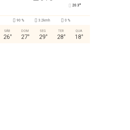
°
20.3
90 %
3.2kmh
0 %
SÁB
DOM
SEG
TER
QUA
26
°
27
°
29
°
28
°
18
°