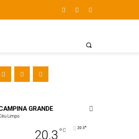
CAMPINA GRANDE
Céu Limpo
°
20.3
°
C
20.3