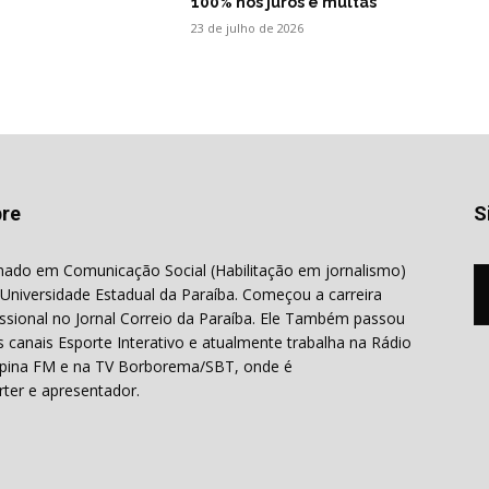
100% nos juros e multas
23 de julho de 2026
re
S
ado em Comunicação Social (Habilitação em jornalismo)
 Universidade Estadual da Paraíba. Começou a carreira
issional no Jornal Correio da Paraíba. Ele Também passou
s canais Esporte Interativo e atualmente trabalha na Rádio
ina FM e na TV Borborema/SBT, onde é
rter e apresentador.