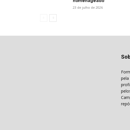
homenageado
23 de julho de 2026
Sob
Form
pela
prof
pelo
Camp
repó