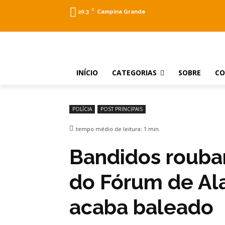
C
20.3
Campina Grande
INÍCIO
CATEGORIAS
SOBRE
C
POLÍCIA
POST PRINCIPAIS
tempo médio de leitura:
1
min.
Bandidos rouba
do Fórum de Al
acaba baleado