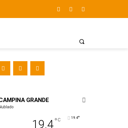
CAMPINA GRANDE
Nublado
°
19.4
°
C
19.4