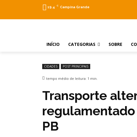
C
19.4
Campina Grande
INÍCIO
CATEGORIAS
SOBRE
C
CIDADES
POST PRINCIPAIS
tempo médio de leitura:
1
min.
Transporte alte
regulamentado 
PB