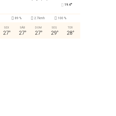
°
19.4
89 %
2.7kmh
100 %
SEX
SÁB
DOM
SEG
TER
27
°
27
°
27
°
29
°
28
°