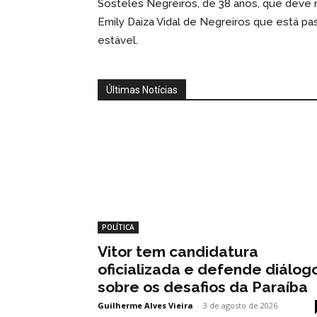
Sosteles Negreiros, de 38 anos, que deve re
Emily Daiza Vidal de Negreiros que está p
estável.
Últimas Notícias
POLÍTICA
Vitor tem candidatura
oficializada e defende diálog
sobre os desafios da Paraíba
Guilherme Alves Vieira
-
3 de agosto de 2026