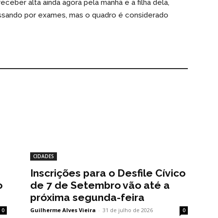
ceber alta ainda agora pela manhã e a filha dela,
assando por exames, mas o quadro é considerado
CIDADES
Inscrições para o Desfile Cívico
o
de 7 de Setembro vão até a
próxima segunda-feira
Guilherme Alves Vieira
-
31 de julho de 2026
0
0