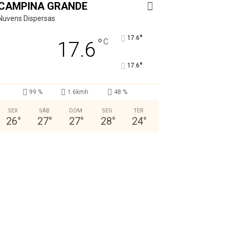
CAMPINA GRANDE
Nuvens Dispersas
°
17.6
°
C
17.6
°
17.6
99 %
1.6kmh
48 %
SEX
SÁB
DOM
SEG
TER
26
°
27
°
27
°
28
°
24
°