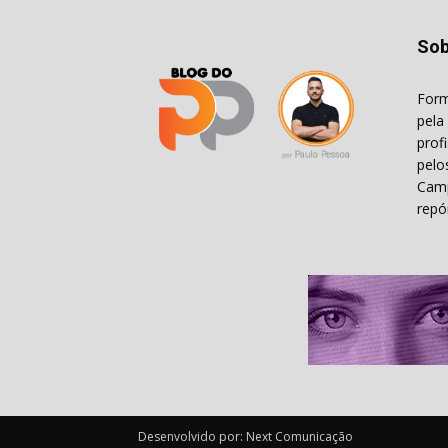
Sob
Form
pela
prof
pelo
Camp
repó
Desenvolvido por: Next Comunicação