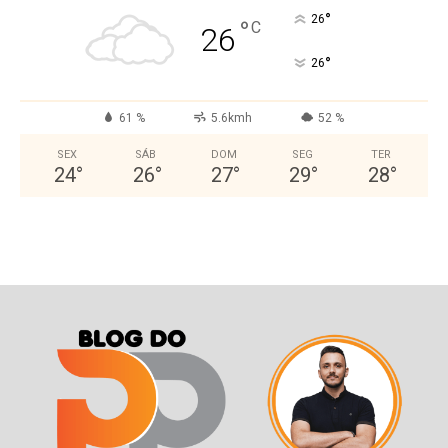
°
26
°
C
26
°
26
61 %
5.6kmh
52 %
SEX
SÁB
DOM
SEG
TER
24
°
26
°
27
°
29
°
28
°