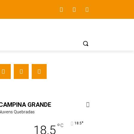
CAMPINA GRANDE
Nuvens Quebradas
°
18.5
°
C
18.5