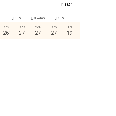
°
18.5
99 %
3.4kmh
69 %
SEX
SÁB
DOM
SEG
TER
26
°
27
°
27
°
27
°
19
°