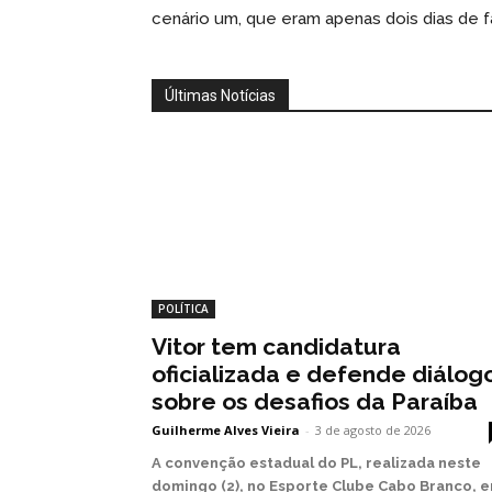
cenário um, que eram apenas dois dias de fa
Últimas Notícias
POLÍTICA
Vitor tem candidatura
oficializada e defende diálog
sobre os desafios da Paraíba
Guilherme Alves Vieira
-
3 de agosto de 2026
A convenção estadual do PL, realizada neste
domingo (2), no Esporte Clube Cabo Branco, 