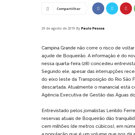
Compartilhar
By
Paulo Pessoa
29 de agosto de 2019
Campina Grande não corre o risco de volta
açude de Boqueirão. A informação é do novo
nessa quarta-feira (28) concedeu entrevista
Segundo ele, apesar das interrupções rece
do eixo leste da Transposição do Rio São F
descartada. Atualmente o manancial está 
Agência Executiva de Gestão das Águas do 
Entrevistado pelos jornalistas Lenildo Ferre
reservas atuais de Boqueirão dão tranquili
cem milhões (de metros cúbicos), em númer
a população que é um volume que nos dá ai