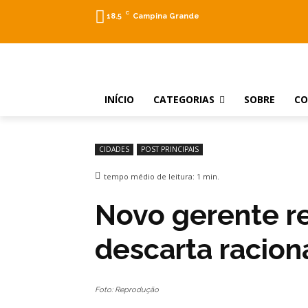
C
18.5
Campina Grande
INÍCIO
CATEGORIAS
SOBRE
C
CIDADES
POST PRINCIPAIS
tempo médio de leitura:
1
min.
Novo gerente r
descarta racio
Foto: Reprodução