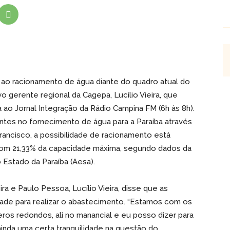
r ao racionamento de água diante do quadro atual do
 gerente regional da Cagepa, Lucílio Vieira, que
 ao Jornal Integração da Rádio Campina FM (6h às 8h).
ntes no fornecimento de água para a Paraíba através
rancisco, a possibilidade de racionamento está
com 21,33% da capacidade máxima, segundo dados da
Estado da Paraíba (Aesa).
ira e Paulo Pessoa, Lucílio Vieira, disse que as
dade para realizar o abastecimento. “Estamos com os
os redondos, ali no manancial e eu posso dizer para
nda uma certa tranquilidade na questão do