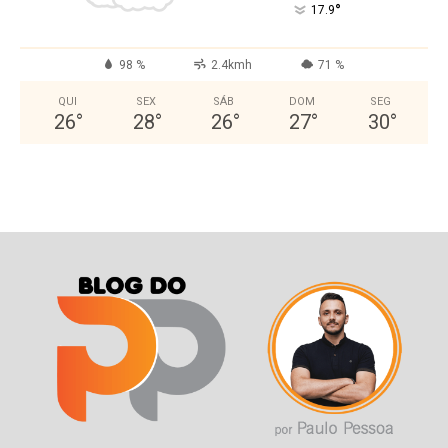
°
17.9
98 %
2.4kmh
71 %
QUI
SEX
SÁB
DOM
SEG
26
°
28
°
26
°
27
°
30
°