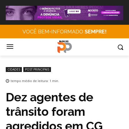
VOCÊ BEM-INFORMADO
SEMPRE!
CIDADES
POST PRINCIPAIS
tempo médio de leitura:
1
min.
Dez agentes de
trânsito foram
agredidos em CG