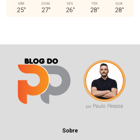
SÁB
DOM
SEG
TER
QUA
25
°
27
°
26
°
28
°
28
°
Sobre