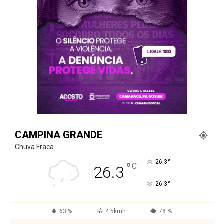
CAMPINA GRANDE
Chuva Fraca
°
26.3
°
C
26.3
°
26.3
63 %
4.5kmh
78 %