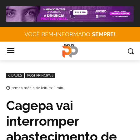
VOCÊ BEM-INFORMADO
SEMPRE!
CIDADES
POST PRINCIPAIS
tempo médio de leitura:
1
min.
Cagepa vai
interromper
abastecimento de