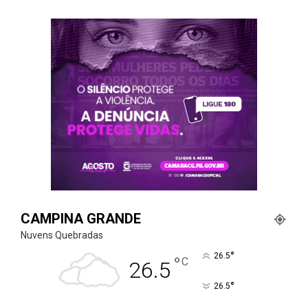
CAMPINA GRANDE
Nuvens Quebradas
°
26.5
°
C
26.5
°
26.5