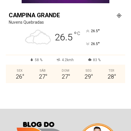
CAMPINA GRANDE
Nuvens Quebradas
°
26.5
°
C
26.5
°
26.5
58 %
4.2kmh
83 %
SEX
SÁB
DOM
SEG
TER
26
°
27
°
27
°
29
°
28
°