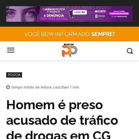
VOCÊ BEM-INFORMADO
SEMPRE!
POLÍCIA
tempo médio de leitura:
Less than 1
min.
Homem é preso
acusado de tráfico
de drogas em CG